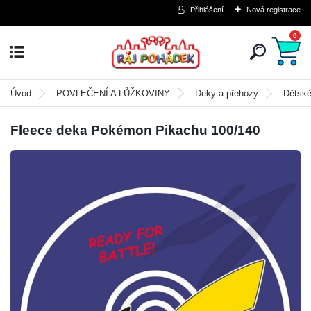
Přihlášení
Nová registrace
0
Úvod
POVLEČENÍ A LŮŽKOVINY
Deky a přehozy
Dětsk
Fleece deka Pokémon Pikachu 100/140